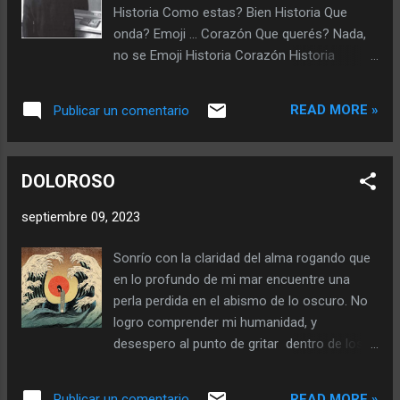
esperar que la criatura surja de mi pecho y
Historia Como estas? Bien Historia Que
me tire al suelo pálido y frio del cual nunca
onda? Emoji ... Corazón Que querés? Nada,
debí salir? Es hambre, hoy descubrí que mis
no se Emoji Historia Corazón Historia
ojos no ven claro… hay paz en mis manos,
Corazón Historia Reacción Comentario ...
calidez en mi sonrisa que se despide. No se
Berengena Durazno Emoji Ricooo Vos
puede desempolvar el desierto, no existen
READ MORE »
Publicar un comentario
Jajajaja Sos buena onda Gracias Hermoso ...
los territorios dentro de tu mente, sin
Historia Corazón Reacción Comentario
embargo, los muros se levantan todos los
Emoji Berengena Lluvia Durazno Solo? Si
días en la habitación de la mu...
DOLOROSO
Vos? Emoji ... Tambien Emoji Hola Hola Todo
bien? Si Sos feliz? Como? Si sos feliz Jajaja
septiembre 09, 2023
Creo qué si, vos? Tal vez Jajaja Historia
Corazón Reacción ... Estas? Historia
Sonrío con la claridad del alma rogando que
Corazón Si Hola Hola Berengena Durazno
en lo profundo de mi mar encuentre una
Rico Vos En que pensas? Jajaja En vos?
perla perdida en el abismo de lo oscuro. No
Tarado Tu día bien? Si El tuyo? Igual que
logro comprender mi humanidad, y
siempre Aburrido ... De una. Emoji Emoji
desespero al punto de gritar dentro de los
Sticker Sticker Aaaah Nada Esta todo bien?
ecos donde rebotan mis creencias. Eso
Si, por? Nada Ok ... Hola... ... Hola... ... Estas? ...
ocasiona grandes crecidas en ríos nunca
Hola... Abrazo...
READ MORE »
Publicar un comentario