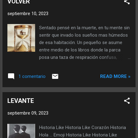
VOLVER
información que me llevaría a esa casualidad
insoportable que cargo con desdén ya hace
septiembre 10, 2023
cuarenta y cuatro años y aún me espera.
Dejando de lado los quehaceres que me
Sentado pensé en la muerte, en tu mente sin
alejan de la inevitable muerte, tomé una vez
sentir que invado los sueños mas húmedos
mas el libro cayendo en las profundidades
de esa habitación. Un pequeño se asume
del tiempo donde me fui observando cada
entre medio de los libros donde la parca
vez mas inútil, quieto, tullido. Solo mis ojos
posa una taza de respiración confusa,
tenían el tempo entre leer y construir la llave
disimulando su morbo. Porqué seremos tan
que me conduciría a mi libertad, sin
hermosas me dijo cruzando las piernas,
embargo, ese día tampoco lo logré y dormí
READ MORE »
1 comentario
caminando a la intemperie de esa habitación.
abrasado a las tapas dura de un libro que me
Me agita la sangre pensar en mi, por eso
arrebataste en sueños. Nu...
miro al frente y del otro lado de la muerte la
LEVANTE
paz me ofrece un trozo de papel plegado.
Algo me mastica por dentro me consume en
septiembre 09, 2023
letanías amorosas que aparentan bienestar.
¿Aparentan? ¿Esta bien que se alimente del
Historia Like Historia Like Corazón Historia
silencio con frases aprendidas, o solo debo
Hola ... Emoji Historia Like Historia Like