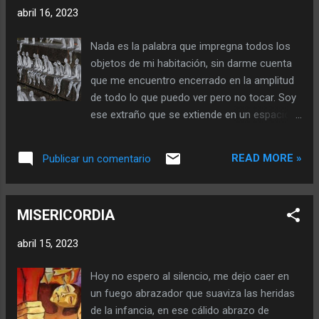
mi cuerpo que supone un sentimiento de
abril 16, 2023
verdad. Me desbordan sentimientos que
presienten mis acciones inacabadas, mal
Nada es la palabra que impregna todos los
logrando las posibilidades de
objetos de mi habitación, sin darme cuenta
presentimientos inconclusos. Tengo un
que me encuentro encerrado en la amplitud
presentimiento que socaba mi cabeza
de todo lo que puedo ver pero no tocar. Soy
agujereado el discernimiento de mis
ese extraño que se extiende en un espacio
neuronas, que caóticas se abusan unas a
de cuatro por cuatro tratando de observar,
otras para aparearse en dolor. Dolor que
contemplar el más allá de algo que no existe.
observa sentires y presiente que al cerrar los
READ MORE »
Publicar un comentario
Irrumpo en limpiezas desesperadas, en
ojos y dormir todo pasará. O no...
detalles especulados para que no quede
rastro de la nada en los objetos que añoro. Y
MISERICORDIA
así el tiempo me comparte unos mates
sentado a mi lado, en mi cama, tocando mi
abril 15, 2023
pelo, observando como no pasa nada en un
espacio de cuatro por cuatro. Me doy cuenta
Hoy no espero al silencio, me dejo caer en
de lo que sucede y sin embargo insisto en
un fuego abrazador que suaviza las heridas
limpiar todos los días esa nada que
de la infancia, en ese cálido abrazo de