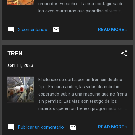
impregna las materialidades de mi
recuerdos Escucho… La risa contagiosa de
habitación. Observo cómo el sol sale de
las aves murmuran sus picardías al viento, o
entre medio de las nubes iluminando la
el refunfuño del sol por que el cielo se ha
habitación de cuatro por cuatro, dejando
llenado de nubes. No es una treta de mi
entrever debajo de los muebles, la mesada,
READ MORE »
2 comentarios
imaginación, siento en cada célula y
la cocina, la silla, la cama. Esos objetos que
reconforta a pesar de los dobleces oscuros
perdí, que me causaron dolor, no los recojo
que tiñen de sufrimiento a la existencia.
los dejo así porqué ahí deben estar. Toco la
TREN
Lloro tristemente alegre, inundando la tierra
...
de chispas que incendian la memoria. No
abril 11, 2023
estoy solo en el silencioso espacio que me
rodea, observo raíces contar historias de
El silencio se corta, por un tren sin destino
una humanidad valiente y tenebrosa. No
fijo... En cada anden, las vidas deambulan
reprocho nada, me permito la experiencia de
esperando subir a una maquina que no frena
embeber mi cuerpo con el néctar de los ríos,
sin permiso. Las vías son testigo de los
desembocando en el desértico mar que no
muertos que en un frenesí programado se
tiene nada y lo tiene todo. Me expando en
arrojan a la fosa con la esperanza de
los recónditos espacios del universo,
colgarse del tren mas feliz. Los ataúdes se
dejando en cada uno de los vacíos una de
READ MORE »
Publicar un comentario
alinean en perfecta sincronía para dar vida a
mis cartas, mis fragmentos desconocidos.