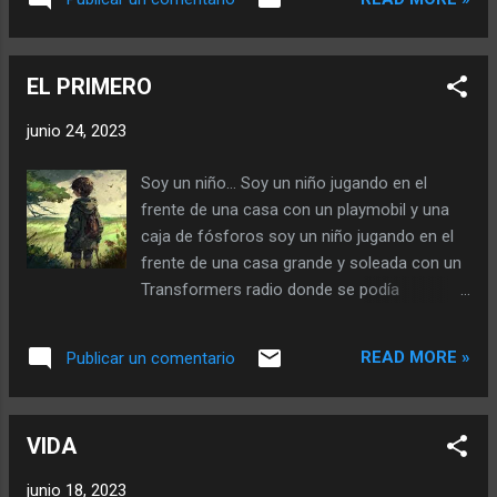
pensados dentro de mi piel seca, tierra árida
que perdió cohesión y vuela con el viento
hacia el mar. Sigo buscando la perla en
EL PRIMERO
ostras que no dejan entrar a extraños por
miedo al dolor, ostras pulcras y bien
junio 24, 2023
educadas dispuestas a pedir permiso para
no llorar. Allí no hay perlas solo el vacío de
Soy un niño… Soy un niño jugando en el
cuerpos sin nácar. Sonrío con la claridad del
frente de una casa con un playmobil y una
alma disipando las confusiones que traen
caja de fósforos soy un niño jugando en el
las melodías del mar, y entre olas se
frente de una casa grande y soleada con un
precipita la luna que me deja en claro dónde
Transformers radio donde se podía
buscar. Salto de entre mis entrañas,
escuchar los avances de cosas que aún no
desenredando intestinos que perciben la
comprendía. Soy un niño jugando con los
redondez de lo imposible, en ese recuerdo
READ MORE »
Publicar un comentario
prejuicios en el frente de su casa con la
onírico supe lo que dejé entrar para que te
Pinipon de pelo rosa y la Barby descogotada
encuentres en ese punto. Allí donde el dolor
de bronca. Soy un niño jugando en el frente
no tiene sentido, solo cabe pensar en to...
VIDA
de su casa junto a la sombra de su madre
que mira desde la ventana, dejando caer la
junio 18, 2023