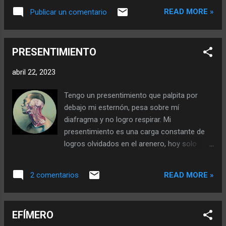
encuentro. El temor me inunda no por
algunos sin soltar otros. Respira y cuenta
READ MORE »
Publicar un comentario
observar a la muerte sonriente en ese poste
hacia atrás cero. Soplando la vela de una
de alambrado, sino por la pregunta que
existencia efímera, rodeada de sonrisas
surge ¿estoy preparado para decirle adiós a
banales porque en el fondo sabe que nadie
PRESENTIMIENTO
los que amo a las que quiero a los que
se entiende con nadie, aún así la t...
siento? El miedo me inunda los pies,
abril 22, 2023
pensando si habré hecho lo suficiente,
amado a los que debería amar, perdonado a
Tengo un presentimiento que palpita por
los que debería perdonar cumplido mis
debajo mi esternón, pesa sobre mí
sueños. Se abre el recorrido camino que
diafragma y no logro respirar. Mi
deberían haber tomado mis piernas, por
presentimiento es una carga constante de
haberme quedado en tierras conocidas y no
logros olvidados en el arenero, hoy solo
Haber perdido el tiempo en experiencias sin
letras gastadas de un teclado sobre el
historia. Expediciones que me ayudan a
escritorio de trabajo. Presiento algo
vislumbrar estas tierras que a lo mejor
READ MORE »
2 comentarios
inconstante en el presente que me parte en
nunca voy a conocer. Miedo de no Haber
dos versiones inalcanzables de este
abrazado a las personas que amo, de no
presentimiento. Sin embargo me representa
haberlas mirado a los ojos robando
EFÍMERO
la línea que los divide, porque es certeza en
instantes en lo no dicho... Insultar...