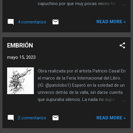
hermoso es reír entre las flores del campo
capuchino por que muy pocas veces he
porque ellas son testigos de tus logros y
tenido la suerte de ver mi corazón latir
picardías donde reír es compartir con los
honestamente. Oigo ecos de antiguos
otros un camino de algún bello lugar. Qué
READ MORE »
4 comentarios
reproches que acostumbrados al café frío
hermoso es ver crecer a los árboles que
fueron abandonados en el fondo de una
acompañan tus creencias donde creer es lo
taza. Miro la silla vacía cuatro patas que
más valiente de ...
EMBRIÓN
galoparon sobre un camino gastado, estoy
cansado de mirar esa silla. El espejo me dijo
mayo 15, 2023
adiós y al mirar al frente solo hay una silla
vacía, un plato lleno de migajas y un
Obra realizada por el artista Patricio Casal En
capuchino desaprovechado manchado de
el marco de la Feria Internacional del Libro.
espuma. ¿Debo llorar como en todos mis
(IG: @patolobo1) Esperó en la soledad de un
poemas? O solo dejo hablar a las palabras
universo detrás de la valla, sin darse cuenta
que enmudecen mis sentires y contemplan
que supuraba silencio. La nada no supo
mi paciencia. Mis manos se acongojan al
contener sus necesidades, solo intentó
pedir la cuenta, por el inevitable fin que se
distraerlo con mas de lo mismo sin poder
avecina y sin música de fondo en cámara
READ MORE »
2 comentarios
ver el precio que eso tenia. Vio en esa
lenta, la camarera deja un papel escrito. Veo
pantalla, la posibilidad de escapar a infinitos
mi reflejo en una silla solitaria queriendo