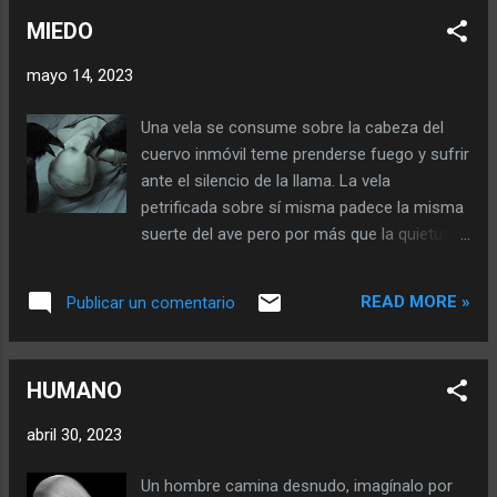
mundos, sin embargo el tiempo le enseñó la
pagar las cuentas que no se saldaron, y sin
MIEDO
trampa de la perilla. Así se sucedieron los
embargo pienso. "V...
años, sin cambios sin nada por descubrir sin
mayo 14, 2023
que la nada dijese algo que rompiera con la
elocuente cotidianidad. El polvo se acumuló
Una vela se consume sobre la cabeza del
sobre si durante décadas, y en
cuervo inmóvil teme prenderse fuego y sufrir
compactados intentos de escapar, el
ante el silencio de la llama. La vela
sustrato de lo inevitable... esperaba. Se
petrificada sobre sí misma padece la misma
observó un día cualquiera y en la impotencia
suerte del ave pero por más que la quietud
movió un brazo por fuera de sus límites, ese
ayude, sabe su destino. Ambos se
día llovieron lagrimas que humedecieron las
desconocen en este juego macabro de
ganas. Pasaron tres días y el primer ojo
READ MORE »
Publicar un comentario
sobrepenar, sin pedir aceptación el cuervo
brotó de su piel quemada por los años,
toma vuelo hacia lo negro... Nadie sabe del
observando un poco mas alto lo que había
cuervo y la vela, nadie presume que al final
del otro lado. Los pies l...
HUMANO
del día a lo mejor ya no puedas encender
una luz sin tener el miedo constante de
abril 30, 2023
perder tu ultima pluma. Por que... Al final del
día en el reflejo de la tenue luz podrás ver un
Un hombre camina desnudo, imagínalo por