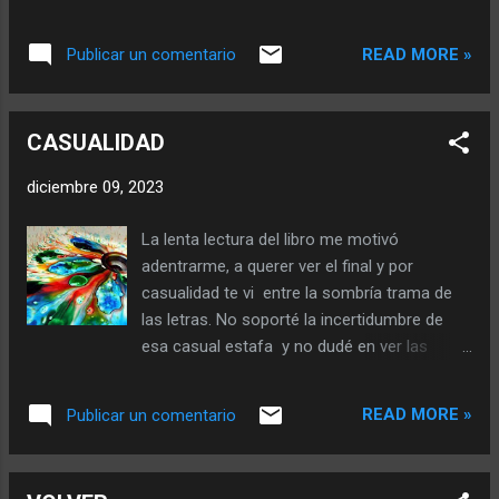
entiendo que la última vez sea la última, ¿y si
culpas dulces porque las saladas nunca me
no lo es? Qué importancia tiene en este
gustaron. Inundando la habitación de mis
READ MORE »
Publicar un comentario
mundo de ultimas veces, que carece de
cosas pendientes con objetos que nunca
voluntades y solo se permite tirar muertos a
logré comprar en la impaciencia de mi
las grietas que dominan las ultimas veces.
existen...
CASUALIDAD
No soy nadie que quiera terminar en una
zanja, sin embargo, me permito creer que
diciembre 09, 2023
entre los cuerpos esta el germen que de
paso a esa ultima vez donde los gritos se
La lenta lectura del libro me motivó
transformen en palabras y las palabras en
adentrarme, a querer ver el final y por
sentidos que abracen las diferencias de una
casualidad te vi entre la sombría trama de
vez. No puedo permitirme llorar entre medio
las letras. No soporté la incertidumbre de
de todos por que el temor a ser sensible
esa casual estafa y no dudé en ver las
puede provocar una avalancha de
páginas de ese libro misterioso. Volví a mi
paradigmas que inundarían la mente de los
lectura cotidiana de contradictorios
que alguna vez pensaron que sería la última
READ MORE »
Publicar un comentario
pensamientos dejando que el cigarrillo me
vez. No me aburre la idea de besarme por
quitara el poco aire de la habitación. En cada
última vez con cada ser que haya tatuado su
oración anotaba minuciosamente la
nombre en mi piel, con la absurda idea d...