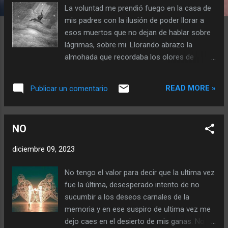
La voluntad me prendió fuego en la casa de
a
mis padres con la ilusión de poder llorar a
s
esos muertos que no dejan de hablar sobre
lágrimas, sobre mi. Llorando abrazo la
almohada que recordaba los olores de
aquellos llantos que me hicieron crecer. No
sé lo qué siento en los arrebatos del alma, y
READ MORE »
Publicar un comentario
respiro cuando el arrepentimiento me trae el
paraguas al comenzar a llover piedras.
Piedras… abrazos de piedras. Las piedras
NO
saben de esa pequeña historia que no
concluye, solo no puedo darme cuenta del
diciembre 09, 2023
sufrimiento de las nubes que no quieren
cascotearme. Piedras… abrazos de piedras
No tengo el valor para decir que la ultima vez
no se que viene. Cuchareo con la
fue la última, desesperado intento de no
incertidumbre toda la siesta porque el miedo
sucumbir a los deseos carnales de la
no me deja seguir escribiendo. ¿Para que?
memoria y en ese suspiro de ultima vez me
Si, al fin de cuentas sigo siendo el mismo
dejo caes en el desierto de mis ganas. No
hombre que llora frente a la tv, comiendo