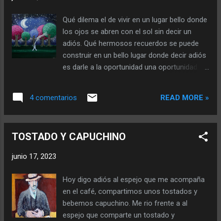
lágrima de la incertidumbre, preguntándose
que será de ese niño soñador que solo sabe
Qué dilema el de vivir en un lugar bello donde
jugar en el frente de la casa. Soy solo un
los ojos se abren con el sol sin decir un
niño jugando entre sonrisas de madre en el
adiós. Qué hermosos recuerdos se puede
frente de su casa tirado en el pasto verde
construir en un bello lugar donde decir adiós
mirando el cielo, buscando formas en las
es darle a la oportunidad una oportunidad.
nubes que lo hicieran entender. Soy solo un
Qué hermoso es ver venir la tormenta
niño jugando en el frente de su casa con las
porque en lo alto de la montaña podrás
figuritas de un álbum interminable que le
READ MORE »
4 comentarios
avecinar oportunidades, donde un adiós es
daría acceso a un deseo magnífico, ser el
abrir las alas y volar en un bello lugar. Qué
rey de ese mundo que crecía con él. Soy
hermoso es caminar bajo la fresca lluvia por
solo un niño jugando en el siempre ...
TOSTADO Y CAPUCHINO
que la claridad del agua te marca los pasos
a seguir donde el adiós es navegar en lluvia
junio 17, 2023
de lágrimas fugaces de un bello lugar. Qué
hermoso es enamorarse del sol y sentir la
Hoy digo adiós al espejo que me acompaña
calidez de irradiar un compartir donde amar
en el café, compartimos unos tostados y
no es solo una expectativa de dolor sino un
bebemos capuchino. Me rio frente a al
crecimiento de raíces en un bello lugar. Qué
espejo que comparte un tostado y