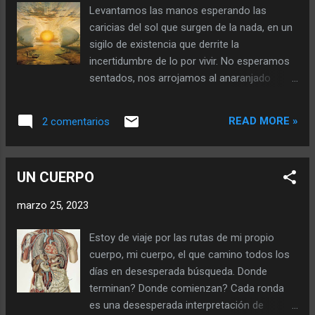
permitidos por la razón. La dejo reposar en
Levantamos las manos esperando las
mi mano para que aun no caiga en la
caricias del sol que surgen de la nada, en un
sedienta tierra de los olvidados. ¿Me
sigilo de existencia que derrite la
despido? O la ahogo en el humus de un lugar
incertidumbre de lo por vivir. No esperamos
lejano para que los frutos envenenen otros
sentados, nos arrojamos al anaranjado
mundos. No soy un monstruo y dándole el
semiamargo de lo perecedero en
ultimo soplo de vida con mis labios le digo
conversaciones deshabitadas de nosotros
adiós y mirando al viento la deje libre. Hoy
READ MORE »
2 comentarios
mismos. Y el espesor de la atmosfera nos
recorre otros universos esperando una
enfrenta a una mañana de poco celeste y
mejilla donde renacer en posibilidades. Y yo
mucho silencio. El humo bien cargado del
acá en mi memoria e...
UN CUERPO
café nos quema por dentro, recordando que
hoy solo por hoy nuestras entrañas se
marzo 25, 2023
condensan con expectativas colectivas. Que
dirán hoy de nosotros los que de vez en
Estoy de viaje por las rutas de mi propio
cuando deciden vivir, que dirán hoy de
cuerpo, mi cuerpo, el que camino todos los
nosotros los que se permiten ser. ¿Qué
días en desesperada búsqueda. Donde
serán? ¿Qué son? La taza vacía sobre la
terminan? Donde comienzan? Cada ronda
mesa marca el cenit de un sin fin de
es una desesperada interpretación de
recorridos, lubricándonos a la fuerza con