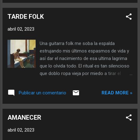
la maquina que no frenará en la próxima
Espero… Solo espero que las lean y así morir
estación. Y a carcajadas los señalamos
en cada palabra de perdón, amor, des...
TARDE FOLK
desde dentro, con lágrimas en la cara y
mugre en las manos. Estoy dentro y fuera, al
abril 02, 2023
mismo tiempo que deseo poner mi nombre
a las estaciones sin visitar. Todos buscamos
Una guitarra folk me soba la espalda
una estación segura y propia, pero la
estrujando mis últimos espasmos de vida y
maquina perversa amenaza con descarrilar
así dar el nacimiento de esa ultima lagrima
sobre los muertos que habitan los
que lo olvida todo. El ritual es tan silencioso
durmientes de una vía siniestra. El rechinar
que doblo ropa vieja por miedo a tirar el
de huesos cubre los rieles y el tren de la vida
aroma de ese recuerdo al fuego que arde en
se desliza sobre ellos con la parsimonia de
mis entrañas. Miro por la puerta y el viento
la inexistencia. Mi parada se acerca… la
READ MORE »
Publicar un comentario
se detiene en ese nacimiento peculiar
incertidumbre me abraza mientras la muerte
llamando a las nubes que engricesen el día.
vende chicles al son de cantos desafinados
Llantos de lagrima en mi mejilla y dolores
del miedo. Espero...
AMANECER
como se espera en cualquier parto, me
doblo del dolor y sin embargo al verla caer la
abril 02, 2023
sonrisa suaviza mi alma en recuerdos