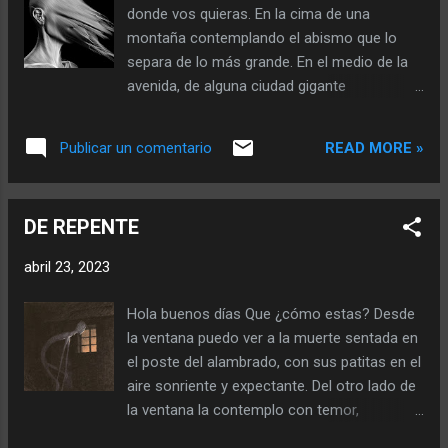
pico negro, sucio y ensangrentado con
donde vos quieras. En la cima de una
sutiles restos de pensamientos y memorias
montaña contemplando el abismo que lo
que no te corresponden. Hugin y Munin en su
separa de lo más grande. En el medio de la
crack crack festejan la metamorfosis
avenida, de alguna ciudad gigante
siniestra y emprendiendo un vuelo sin velas
escuchando los bullicios de personas
se adentran sobre ti, sin saber nunca mas de
perdidas entre plásticos y tickets.
ellos. Vuelves sobre tu reflejo y moviendo
READ MORE »
Publicar un comentario
Caminando en los oleajes más inhóspitos de
tus brazos siente la brisa que te invita a lo
los mares más perdidos contaminados
desconocido. Por que... Perdido en lo negro
vaciados lagrimeando para hacer su aporte
de tu existencia dejas consumi...
DE REPENTE
acuoso a una causa totalmente
deshidratada. Sobre el capot de un auto,
abril 23, 2023
experimentando los placeres más prohibidos
dejando chorrear fluidos sobre el guiñe que
Hola buenos días Que ¿cómo estas? Desde
no funciona, sin poder distinguir cuál es... ¿la
la ventana puedo ver a la muerte sentada en
izquierda o la derecha? Sintiendo la chapa
el poste del alambrado, con sus patitas en el
fría de un quirófano porque no supo dialogar
aire sonriente y expectante. Del otro lado de
con su cuerpo y decirle basta... ahora el
la ventana la contemplo con temor,
bisturí corta las fibras más íntimas
pensando si es el momento de nuestro
desconectando sus órganos, extrañando