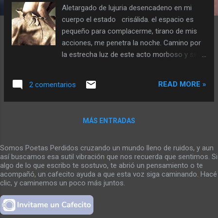
Aletargado de lujuria desencadeno en mi
a
cuerpo el estado crisálida. el espacio es
s
pequeño para complacerme, tirano de mis
acciones, me penetra la noche. Camino por
la estrecha luz de este acto morboso y sin
dejar pasa a la circunstancia, acuchillo,
mastico sus dientes, lamo su sangre, me
READ MORE »
2 comentarios
baño con sus entrañas. La noche asecha
mis debilidades, pero no le tengo miedo. Es
la mirada blanca de los otros que me
MÁS ENTRADAS
recuerdan la luz de una noche amiga y
compañera luz intensa sofocante anuda mi
garganta. silencioso corro la nada y
Somos Poetas Perdidos cruzando un mundo lleno de ruidos, y aun
así buscamos esa sutil vibración que nos recuerda que sentimos. Si
encerrado en el espacio rompo,
algo de lo que escribo te sostuvo, te abrió un pensamiento o te
metamorfosis ajena a mi mundo me
acompañó, un cafecito ayuda a que esta voz siga caminando. Hacé
encierra en formas lejanas a mí. Mosca,
clic, y caminemos un poco más juntos.
mantis, lenguas pegajosas que encarnan la
muerte por ahogo de supuestos. Me niego al
grito del silencio que amordaza mi lengua