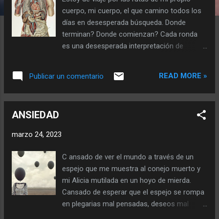
a
cuerpo, mi cuerpo, el que camino todos los
s
días en desesperada búsqueda. Donde
terminan? Donde comienzan? Cada ronda
es una desesperada interpretación de
mapas que tatúan mi materia , en
encrucijadas de garganta . Gritos que
READ MORE »
Publicar un comentario
desembocan en rotondas infinitas de
entrañas. No hay una ruta directa para el
pensamiento y la acción, sólo caos de
ANSIEDAD
cementos que aplastan mis músculos. Son
rutas solitarias. Camino las rutas de mi
marzo 24, 2023
cuerpo moribundo y deshidratado... ¿ por que
, l a brújula injertada en mi tórax ya no
C ansado de ver el mundo a través de un
funciona ? L a desmagnetizó el tiempo
espejo que me muestra al conejo muerto y
Junto a desorientados mapas de mi
mi Alicia mutilada en un hoyo de mierda.
biblioteca , congestionada d e otras rutas
Cansado de esperar que el espejo se rompa
donde fui un visitante indigno. Camino por
en plegarias mal pensadas, deseos mal
las rutas de mi cuerpo y no hay oasis, el
pedido y dioses mal buscados. Cansado de