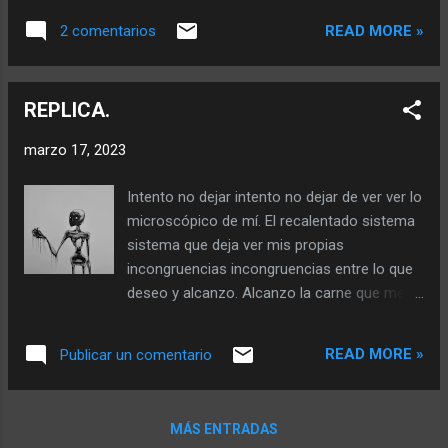
desierto acaparó cada rincón haciendo
cortar la cabeza a personas equivocadas y
desaparecer caminos en agrietadas arrugas.
READ MORE »
2 comentarios
compartir el té con falsos amores en tardes
Muchos pasos he dado en este cuerpo y
grises. Cansado de pensar las mismas
sigo pensando en el propósito de cada
fragancias en mi ropa de cama que simula
caricia o herida que aún supuran llantos,
REPLICA.
ser distinguida, pero se revienta de cuerpos
inundando los caminos más ...
extraños. Cansado de escribir para que me
marzo 17, 2023
entiendan o para que no, si total nadie se da
cuenta que me ahogo con mis propias
Intento no dejar intento no dejar de ver ver lo
palabras que envenenan mi país de
microscópico de mí. El recalentado sistema
maravillas. Cansado del sombrerero lo
sistema que deja ver mis propias
atraganto con una oruga encontrada dentro
incongruencias incongruencias entre lo que
de mis miserias que fogosita una reina de
deseo y alcanzo. Alcanzo la carne que me
cabeza bien grande. Can s ad o de buscar
abandona en una súbita nostalgia nostalgia
las maravillas de este mundo que ofrece un
de lo que no puedo tomar con mis manos
silencio fúnebre. Cansado de querer partir
READ MORE »
Publicar un comentario
manos que lastiman mi carne en súbitas
junto a la piedra que me clava a esta porción
dejadeces de mi existencia. Existencia
de tierra que me aburre , me aísla. Cansado
borrada de un golpe en el pecho pecho
de sepultar muertos en mis redes...
MÁS ENTRADAS
cálido de ti en mi memoria fragmentada en