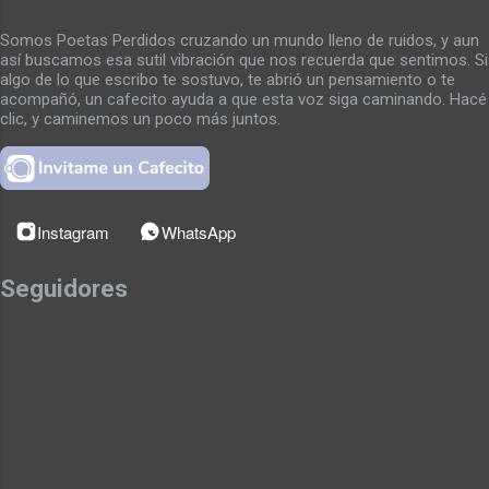
partículas. Partículas que se adentran en los
intersticios oscuros de mis células células
Somos Poetas Perdidos cruzando un mundo lleno de ruidos, y aun
así buscamos esa sutil vibración que nos recuerda que sentimos. Si
abiertas a la poca vida existente en mi pecho
algo de lo que escribo te sostuvo, te abrió un pensamiento o te
quebrado por los golpes de mi carne
acompañó, un cafecito ayuda a que esta voz siga caminando. Hacé
cansada. Cansada mi lengua de lamer las
clic, y caminemos un poco más juntos.
heridas del tiempo Tiempo que ya no tengo
¿Tengo que poder disolverme en
experiencias de sexo? ¿SEXO? me pregunto
en una eyaculación pobre Pobre son las
Instagram
WhatsApp
nutritivas partículas que llenan mi cerebro
por consumir vacío vacío de intentos de
Seguidores
dejar, dejar de ver lo microscópico que hay
en mi...