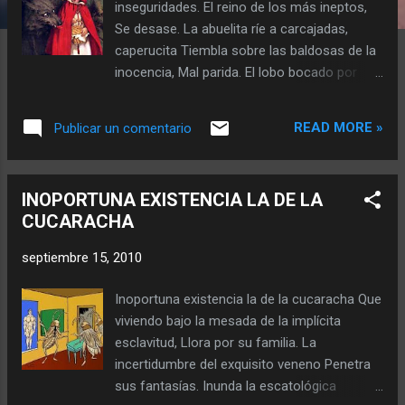
inseguridades. El reino de los más ineptos,
a
Se desase. La abuelita ríe a carcajadas,
s
caperucita Tiembla sobre las baldosas de la
inocencia, Mal parida. El lobo bocado por
bocado la devora, Se indigesta, Vomita. Y en
lienzo donde todos quieren tomar el te, La
READ MORE »
Publicar un comentario
hipocresía realiza su mejor pintura. Los
leviatanes la contemplan, susurran en
secreto, Solo eso. Esperando a lo lejos que
INOPORTUNA EXISTENCIA LA DE LA
la abuelita deje de reír.
CUCARACHA
septiembre 15, 2010
Inoportuna existencia la de la cucaracha Que
viviendo bajo la mesada de la implícita
esclavitud, Llora por su familia. La
incertidumbre del exquisito veneno Penetra
sus fantasías. Inunda la escatológica