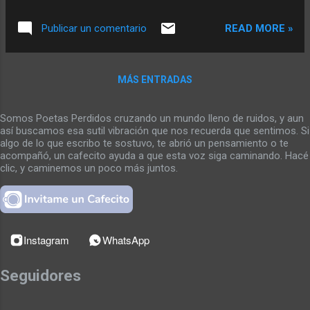
habitación, La que siempre esta de blanco,
La que espera ser llenada Con vacías
READ MORE »
Publicar un comentario
necedades. Aromas de muerte se perciben
en el lugar, Y leyendo el diario, caen sobre el
frió café, las lágrimas, Oscuras, Grises,
MÁS ENTRADAS
Trasparente. Que son tragadas con triste
reverencia. Asumidas por la alterada
Somos Poetas Perdidos cruzando un mundo lleno de ruidos, y aun
percepción, De un esquicito veneno
así buscamos esa sutil vibración que nos recuerda que sentimos. Si
comprado en oferta
algo de lo que escribo te sostuvo, te abrió un pensamiento o te
acompañó, un cafecito ayuda a que esta voz siga caminando. Hacé
clic, y caminemos un poco más juntos.
Instagram
WhatsApp
Seguidores