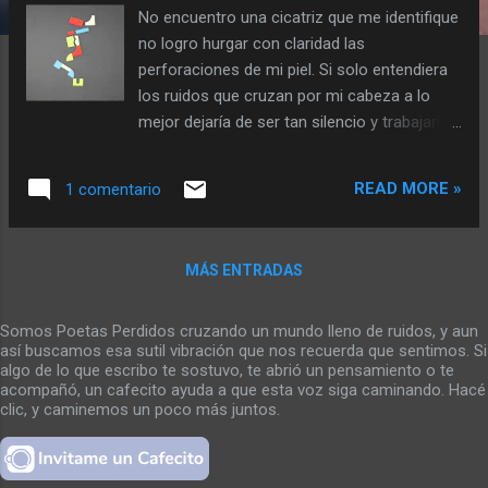
No encuentro una cicatriz que me identifique
a
no logro hurgar con claridad las
s
perforaciones de mi piel. Si solo entendiera
los ruidos que cruzan por mi cabeza a lo
mejor dejaría de ser tan silencio y trabajaría
en llenar la risa de soledad. Contemplo
añoro despojo espero, polvo respiro de mi
READ MORE »
1 comentario
mismo y la historia me plumerea para
despojarme de lo suciamente perturbador.
Vuelvo a pensar en el principio que deviene
MÁS ENTRADAS
en heridas que van a surgir allí donde se que
van a estar por que ese sentir no es algo del
tiempo es algo de mi tiempo. Tomo uno por
Somos Poetas Perdidos cruzando un mundo lleno de ruidos, y aun
así buscamos esa sutil vibración que nos recuerda que sentimos. Si
uno esos presentes y estropeó mi piel
algo de lo que escribo te sostuvo, te abrió un pensamiento o te
dejando que la sangre inunde mis sonrisas
acompañó, un cafecito ayuda a que esta voz siga caminando. Hacé
que gritan encerradas en mi espacio que no
clic, y caminemos un poco más juntos.
es el espacio de todos. Miro el camino
como un juego de adivinanzas que no se
jugar, por que adivinar es de mediocres leí en