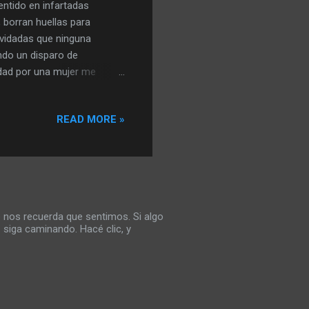
ntido en infartadas
 borran huellas para
lvidadas que ninguna
ndo un disparo de
idad por una mujer me
der la figura trotamos y
tomado de las clinas del
READ MORE »
 mi caída y perdido me
 de los vivos se disputa
lucero que los conduce al
 nos recuerda que sentimos. Si algo
 siga caminando. Hacé clic, y