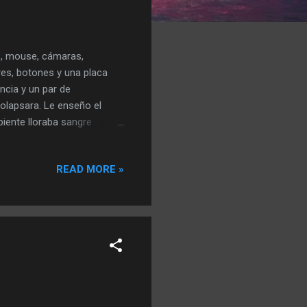
os, mouse, cámaras,
ores, botones y una placa
cia y un par de
colapsara. Le enseño el
iente lloraba sangre
taba su puerto a cada
e quedó sin paraíso y
READ MORE »
anipulada a su semejanza
 y preñándolo de redes
 un camino. Alimentándose
b...