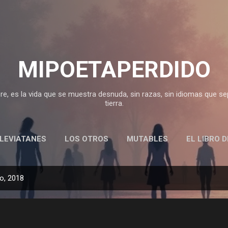
Ir al contenido principal
MIPOETAPERDIDO
, es la vida que se muestra desnuda, sin razas, sin idiomas que sepa
tierra.
LEVIATANES
LOS OTROS
MUTABLES
EL LIBRO 
o, 2018