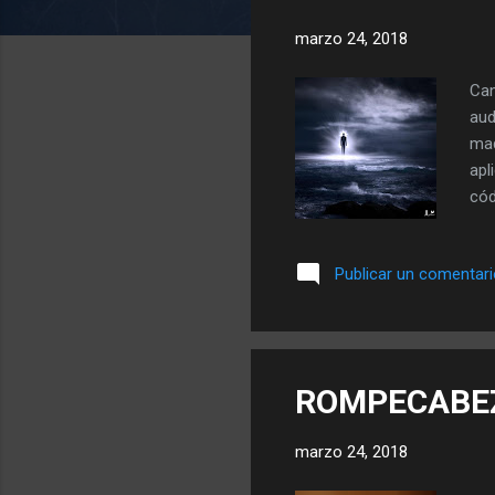
a
marzo 24, 2018
d
a
Can
s
aud
mad
apl
cód
ten
obj
Publicar un comentar
pad
sub
par
de 
ROMPECABE
marzo 24, 2018