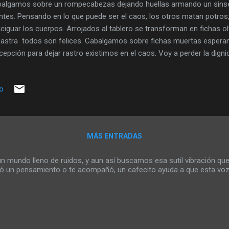
algamos sobre un rompecabezas dejando huellas armando un sinse
tes. Pensando en lo que puede ser el caos, los otros matan potros,
ciguar los cuerpos. Arrojados al tablero se transforman en fichas o
astra todos son felices. Cabalgamos sobre fichas muertas espera
cepción para dejar rastro existimos en el caos. Voy a perder la dign
tó... Todos se paralizaron zarandeando el tablero por miedo a enten
imos. El relincho del silencio tatúa la memoria pero nadie entiende 
io
mpo me descadero por la fuerza de los otros. Saboreo el fracaso en
o de los cuerpos que gritan en la forma todos existimos. La plegaria
re jinetes sin cabeza sus manos miran al cielo buscando la guía del 
ino infinito. Perdidos se ahorcan con la herra...
MÁS ENTRADAS
mundo lleno de ruidos, y aun así buscamos esa sutil vibración que
rió un pensamiento o te acompañó, un cafecito ayuda a que esta voz