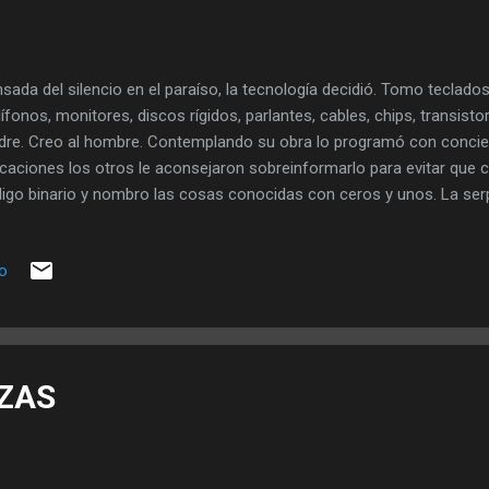
sada del silencio en el paraíso, la tecnología decidió. Tomo teclad
ífonos, monitores, discos rígidos, parlantes, cables, chips, transist
re. Creo al hombre. Contemplando su obra lo programó con concien
icaciones los otros le aconsejaron sobreinformarlo para evitar que 
igo binario y nombro las cosas conocidas con ceros y unos. La serp
tada por que la vida eterna se pixelo. Con siniestra inocencia conec
eto creado todo murió y fuer reinventando. Orgullosa la tecnología s
io
eció en la nube sus recuerdos. El hombre capturó la imagen que m
iendo fotos con virósica felicidad. Lo instantáneo sedujo al hombre
ió un celular al que llamo Emanuel encarnada la tecnología mostró
caracteres forjó su imperio pero la soledad seguía presente en cada 
ZAS