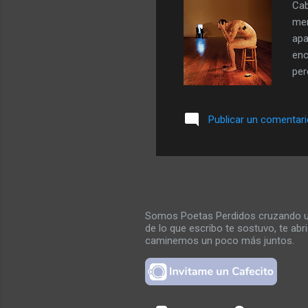
Cab
men
apa
enc
per
con
mor
Publicar un comentar
tie
tom
ent
cam
Somos Poetas Perdidos cruzando un 
de lo que escribo te sostuvo, te ab
caminemos un poco más juntos.