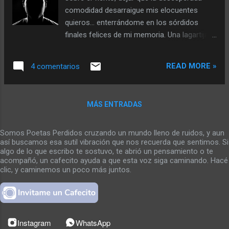
un cronometro que corre con ventaja.
comodidad desarraigue mis elocuentes
Treinta y un millón quinientos treinta y seis
quieros… enterrándome en los sórdidos
mil segundos, Y el soplo de sus pulmones
finales felices de mi memoria. Una lagartija
dejo entrever deseos de posnet y tarjetas de
se quema al sol y yo cambio la piel
crédito. Grajeas incrustadas en sus labios
esperando que las nubes caigan como
tiñen su lengua color morado Y Ella debajo
READ MORE »
4 comentarios
macizos sobre mis entrañas. Las malas
de una piñ...
hierbas florecen porque existen, existen
porque quieren… quieren romper la
MÁS ENTRADAS
desordenada tierra que estrangula sus
raíces. Me levanto nuevo al lado de una
lagartija homicida, con ojos de niño me
Somos Poetas Perdidos cruzando un mundo lleno de ruidos, y aun
así buscamos esa sutil vibración que nos recuerda que sentimos. Si
enseña sus historias y exploto sobre el
algo de lo que escribo te sostuvo, te abrió un pensamiento o te
asfalto que tiñe el paisaje de hombres. Los
acompañó, un cafecito ayuda a que esta voz siga caminando. Hacé
otros inmóviles se mueven sobre campos
clic, y caminemos un poco más juntos.
de lagartijas comiendo ojos. ¿Qué hago? No
hables y come, palmeo mi espalda y se
metió en mi boca. Acalambrando mi
garganta escupí la muerte y todos se
Instagram
WhatsApp