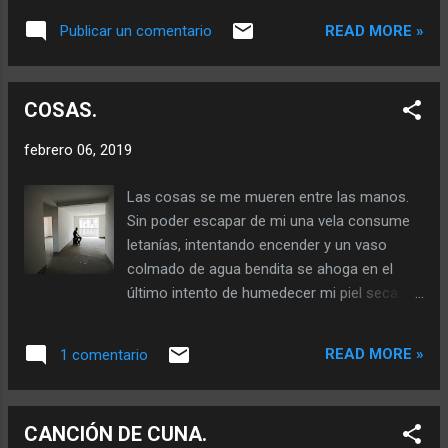
posmodernos conduciendo un Cadillac a la
READ MORE »
Publicar un comentario
velocidad del tiempo. No comprende sobre
caballeros que disputan el último trago en
las esquinas, riéndose de la barbarie añora
COSAS.
su reino de princesas. Sin corona y sin
magia pide limosna en la peatonal
febrero 06, 2019
abrazando un pañuelo de seda manchado de
sangre, nadie la ve todos la ayudan en sus
Las cosas se me mueren entre las manos.
plegarias escupiendo su vestido cayendo en
Sin poder escapar de mi una vela consume
las profundidades del bosque encantado.
letanías, intentando encender y un vaso
Gritos, sirenas y disparos son las nuevas
colmado de agua bendita se ahoga en el
aves de sangre azul, los otros ya no creen
último intento de humedecer mi piel seca.
en historias ya no se crían princesas. Una
Manojo de lapiceras y una sola escribe,
flor manchada de tabaco pétalos
desangrada en tinta pronuncia esa palabra
deshilachados, que por arte de la conciencia
READ MORE »
1 comentario
que mi cabeza no entiende. La ira se
humana se marchitan muriendo entre los
acumula en mis falanges observando el
brazos de una niña sin monedas,...
almanaque obstinado en mostrar un año que
CANCIÓN DE CUNA.
paso escondido… entre mis cosas, y este