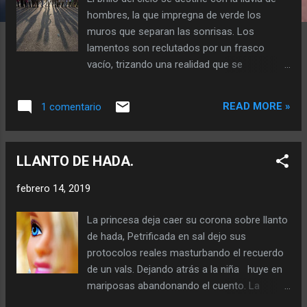
a
hombres, la que impregna de verde los
s
muros que separan las sonrisas. Los
lamentos son reclutados por un frasco
vacío, trizando una realidad que se
transparencia en las grietas. Me dijeron una
vez que las grietas no existen y ese día
READ MORE »
1 comentario
quede atrapado en una línea, de infinitos
puntos de finitos hombres. Nadie se sale de
la línea cada uno cree que es un punto
LLANTO DE HADA.
dentro de un frasco, lleno de lamentos lleno
de hombres. Las risas se escuchan entre la
febrero 14, 2019
grieta, desesperado pretendo absorber el
verde de la línea que me separa de los otros.
La princesa deja caer su corona sobre llanto
somos un muro dentro de la línea, un
de hada, Petrificada en sal dejo sus
espacio vacío entre puntos.
protocolos reales masturbando el recuerdo
de un vals. Dejando atrás a la niña huye en
mariposas abandonando el cuento. La
ciudad le dio la bienvenida con guiños