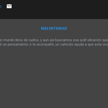
 ensanchada con la promesa de un niño santo. ¿Y si el engendrado 
io
vado que solo pensara en un todo, al cual llamara como se le cante?
arde se arrodille a sus mandatos. Mi pasión por seguir una idea que
pone en el lugar de loca y no lo soporto, no por lo que digan, sino p
MÁS ENTRADAS
mundo lleno de ruidos, y aun así buscamos esa sutil vibración que
rió un pensamiento o te acompañó, un cafecito ayuda a que esta voz