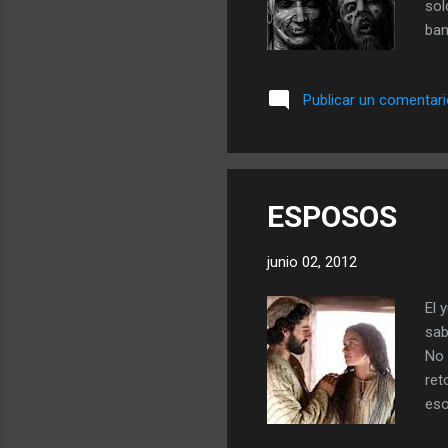
sol
ban
mul
per
Publicar un comentar
ind
Lo 
bas
aco
ESPOSOS
junio 02, 2012
El 
sab
No 
ret
eso
ind