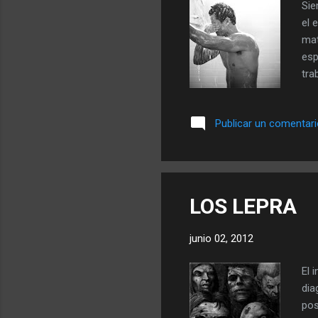
Sie
el 
mat
esp
tra
Pie
men
Publicar un comentar
el 
dej
sil
LOS LEPRA
junio 02, 2012
El 
dia
pos