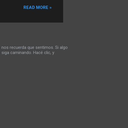
por la nada es un niño
READ MORE »
 para que la historia
 se rebeló en el anonimato
or lo cierto que puede haber
 nos recuerda que sentimos. Si algo
 siga caminando. Hacé clic, y