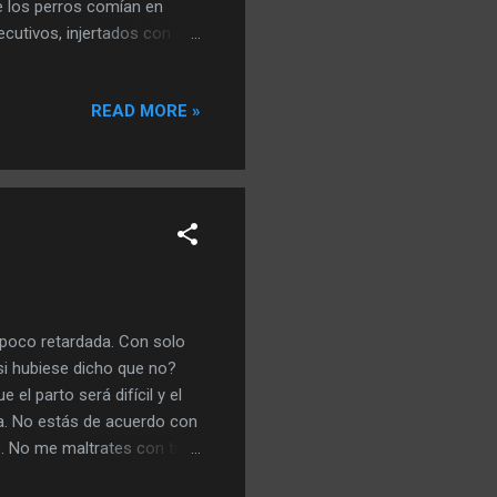
 los perros comían en
ecutivos, injertados con
s de sus hijos, los que
za, pero nadie dijo nada… La
READ MORE »
aja la tierra para dar vida.
vaba sus culpas pero no
o la mano, diciéndole... te
 poco retardada. Con solo
 si hubiese dicho que no?
el parto será difícil y el
ía. No estás de acuerdo con
. No me maltrates con tu
oy yo la que se ve cada vez