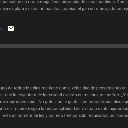
o pensaban en obras magnificas adornada de almas perdidas. Donde
deja de plata y niños no nacidos, comían el pan duro arrojado por ej
tiprocesador. Las madres caminaban sonámbulas buscando las alma
dieron en el shopping de la permisividad. Todo esto lo grito en la pla
io
iferencia se desprendía de sus podridos cuerpos, así como la semilla r
mataron de a poco, semejante al cáncer. Agonizo horas, la lluvia la
to. Y al segundo de morir vio a lo lejos alguien que se acerco, le tom
mpaño, y murió con él. Así su...
yugo de todos los días me tiene con la velocidad de pensamiento un
er que la coyuntura de la realidad explota en mi cara, me asfixio. ¿Y
me reproches nada. No grites, no le gusta. Las comadronas dicen que 
oño del mundo exigirá la responsabilidad de vivir una santa hipocres
, eres un hombre de ley y por eso hemos sido repudiados por todos
iferencia. La gente habla cosas que supone ciertas mientras tanto s