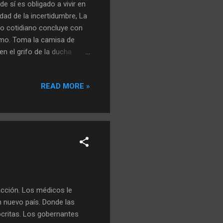
e sí es obligado a vivir en
dad de la incertidumbre, La
rro cotidiano concluye con
smo. Toma la camisa de
n el grifo de la ducha.
 y muy caprichosa, que gran
litario. Y riéndose dejo que
READ MORE »
nfinito de su conciencia
 Paso horas en ese lugar de
acción. Los médicos le
n nuevo país. Donde las
ócritas. Los gobernantes