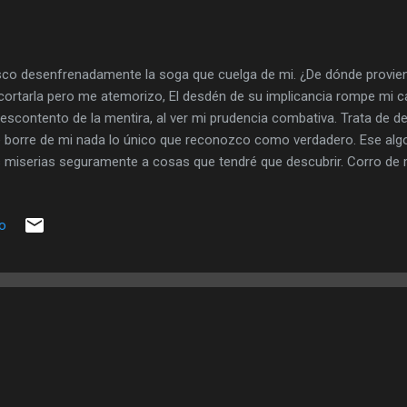
co desenfrenadamente la soga que cuelga de mi. ¿De dónde provie
cortarla pero me atemorizo, El desdén de su implicancia rompe mi 
descontento de la mentira, al ver mi prudencia combativa. Trata de de
 borre de mi nada lo único que reconozco como verdadero. Ese alg
 miserias seguramente a cosas que tendré que descubrir. Corro de 
inquieto. Me aferro a lo que desconozco y tironeo tres veces y esp
rañas por sentirme absurdo. Alienándome a lo desconocido. Prefiero 
io
lo humanamente perverso traducido en discursos cotidianos de bara
re en la cabeza cada vez que queremos hacer caridad de escuela. Eli
ún día por ella y pasar a la historia como alguien . No hay buenos 
ejos...