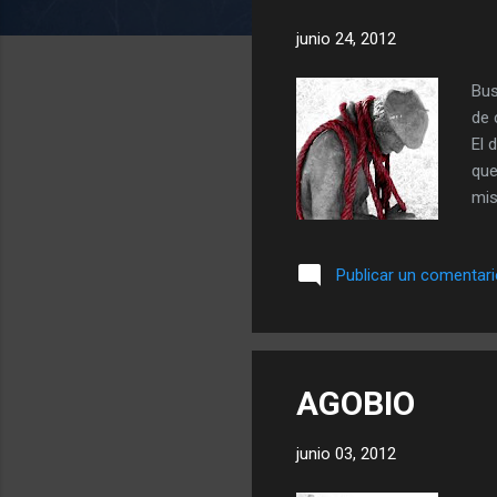
a
junio 24, 2012
d
a
Bus
s
de 
El 
que
mis
me 
ent
Publicar un comentar
de 
pud
alg
esp
AGOBIO
junio 03, 2012