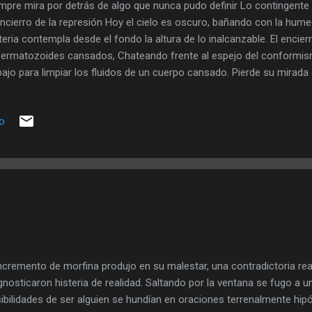
mpre mira por detrás de algo que nunca pudo definir Lo contingente d
encierro de la represión Hoy el cielo es oscuro, bañando con la hume
eria contempla desde el fondo la altura de lo inalcanzable. El encie
ermatozoides cansados, Chateando frente al espejo del conformi
bajo para limpiar los fluidos de un cuerpo cansado. Pierde su mirada e
nsa. Por qué dejar correr el agua, la que no me limpia. Es obstinada
tira la del Jordán. Reflexiona. Que perverso puede ser un corazón so
io
agua tibia le acariciara las heridas. Cerró los ojos y se remonto a lo i
ando que la matriz primigenia le dijera que hacer frente al problema.
encio queriendo encontrar una definición para lo qu...
incremento de morfina produjo en su malestar, una contradictoria re
gnosticaron histeria de realidad. Saltando por la ventana se fugo a u
ibilidades de ser alguien se hundían en oraciones terrenalmente hip