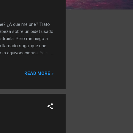
ne? ¿A que me une? Trato
cabeza sobre un bidet usado
struirla, Pero me niego a
o llamado soga, que une
mis equivocaciones, Ya no
ero. Me rio desde mis
la muerte, a la hipocresía
READ MORE »
ta moral. La que se nos
jo la soga, elijo ahorcarme
hombres solos buenos