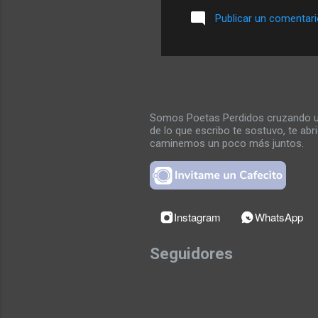
más
Publicar un comentar
mal
cob
me 
e...
Somos Poetas Perdidos cruzando un 
de lo que escribo te sostuvo, te ab
caminemos un poco más juntos.
Instagram
WhatsApp
Seguidores