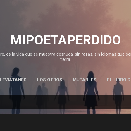
Ir al contenido principal
MIPOETAPERDIDO
, es la vida que se muestra desnuda, sin razas, sin idiomas que sepa
tierra.
LEVIATANES
LOS OTROS
MUTABLES
EL LIBRO 