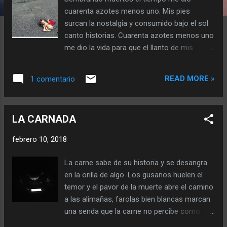
a
cuarenta azotes menos uno. Mis pies
s
surcan la nostalgia y consumido bajo el sol
canto historias. Cuarenta azotes menos uno
me dio la vida para que el llanto de mis
experiencias nutriera almas muertas
sembradas en verano. Reverdecen almas en
READ MORE »
1 comentario
el campo los otros con guadañas en sus
manos entretejen sus cabellos esperando a
que maduren, agrietando la tierra que emana
LA CARNADA
vapores de muertos que no prendieron.
Cuarenta azotes menos uno me da la
febrero 10, 2018
angustia de familias que me culpan por mal
sembrar muertos. Camino por interminables
La carne sabe de su historia y se desangra
campos sembrando muertos fertilizados
en la orilla de algo. Los gusanos huelen el
con culpa para una buena queja. Cuarenta
temor y el pavor de la muerte abre el camino
azotes menos uno me da la vergüenza. por
a las alimañas, farolas bien blancas marcan
no haber detenido a tiempo la saprofita vida
una senda que la carne no percibe como
que lo consume todo. Los otros escuchan a
propia y sucumbe a las trampas del tiempo.