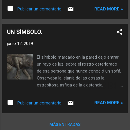
tinta, marcan el final de una vulnerada
pisoteada por herraduras sin suerte. La
existencia. Ojos desorbitados y la
READ MORE »
Publicar un comentario
serenidad de sus miradas contemplan el
vasoconstricción, estalla en oculares sin
arroyo, nacido en lo alto de vértebras
imagen. Nadie decide ayudar...
quebradas por el peso de las almas que no
UN SÍMBOLO.
olvidan. Surca el entramado paisaje el
arroyo de cadáveres… el fluir de
junio 12, 2019
acontecimientos… que nutre el bajo,
desembocando en el lago de personas que
El símbolo marcado en la pared dejo entrar
se beben a sí mismas. Galopando, el blanco
un rayo de luz, sobre el rostro deteriorado
se pierde entre las ondulosas negritudes de
de esa persona que nunca conoció un sofá.
una muerte cansada. La lluvia se nutre de
Observaba la lejanía de las cosas la
gritos, los gritos de sangre, la sangre se
estrepitosa asfixia de la existencia,
nutre de sangre y la sangre de personas que
acumulando restos de comida que se
caen del cielo esperando caer en un valle de
deshacían en las manos. Quien pudiera
muerte. Los otros contemplan desde los
READ MORE »
Publicar un comentario
poder romperle el cuello gritan los otros
omoplatos, el resto carcomen el salitre de
escondidos en escaparates disfrazados de
lágrimas que se derraman por los vivos o
moda, taciturno cabizbajo es arrastrado por
por lo...
MÁS ENTRADAS
el polvo de muros que se elevan sobre las