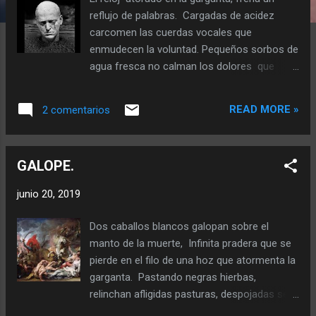
a
reflujo de palabras. Cargadas de acidez
s
carcomen las cuerdas vocales que
enmudecen la voluntad. Pequeños sorbos de
agua fresca no calman los dolores que
irritan la sensibilidad de aquellas cosas que
no tragamos. Los golpes en el pecho
READ MORE »
2 comentarios
suavizan el dolor y quiebran la autoestima,
arrastrada hacia los intestinos constipando
el cuerpo. Un té de manzanilla es la
GALOPE.
esperanza de adormecer el dolor ancestral,
que define las frustraciones de una nuez de
junio 20, 2019
adán lejos del paraíso. Respiro y los otros
intoxican el aire gases frenéticamente
Dos caballos blancos galopan sobre el
incoloros. Dormidos los pulmones nos
manto de la muerte, Infinita pradera que se
quedamos metabólicamente latentes, a la
pierde en el filo de una hoz que atormenta la
espera de espasmos de cordura que
garganta. Pastando negras hierbas,
destapen las vibraciones de esas palabras
relinchan afligidas pasturas, despojadas se
atascadas. Tos con sangre lágrimas sin
agusanan entre dientes con la suerte