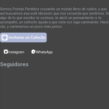
azoteas. Copas cristalinas que arropan al
mejor vino, cavas que regurgitan a los otros
Somos Poetas Perdidos cruzando un mundo lleno de ruidos, y aun
así buscamos esa sutil vibración que nos recuerda que sentimos. Si
sobre el borde de un abismo sin tiempo.
algo de lo que escribo te sostuvo, te abrió un pensamiento o te
Nadie le corta la cabeza, la mirada se alza
acompañó, un cafecito ayuda a que esta voz siga caminando. Hacé
sobre muros interminables de deseos que
clic, y caminemos un poco más juntos.
no se van a cumplir, Inundados en
hologramas que disfrazan el estómago y
desorientan a la muerte. Sin embargo, las
entrañas dejan entrever a la verdad violada
Instagram
WhatsApp
por los pensamientos de los que nunca
subirán a las azoteas, elegidas por un dios
Seguidores
macabro que caga humanos. La mirada
recorre los orígenes de su historia, con
lágrimas e...