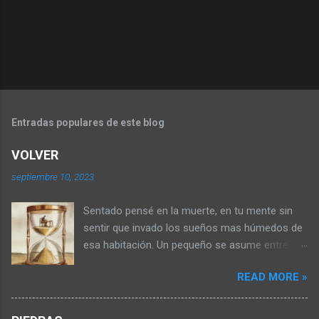
Entradas populares de este blog
VOLVER
septiembre 10, 2023
Sentado pensé en la muerte, en tu mente sin
sentir que invado los sueños mas húmedos de
esa habitación. Un pequeño se asume entre
medio de los libros donde la parca posa una
READ MORE »
taza de respiración confusa, disimulando su
morbo. Porqué seremos tan hermosas me dijo
cruzando las piernas, caminando a la