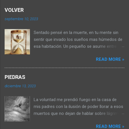
VOLVER
septiembre 10, 2023
Sentado pensé en la muerte, en tu mente sin
sentir que invado los sueños mas húmedos de
esa habitación. Un pequeño se asume entre
medio de los libros donde la parca posa una
READ MORE »
taza de respiración confusa, disimulando su
morbo. Porqué seremos tan hermosas me dijo
cruzando las piernas, caminando a la
PIEDRAS
intemperie de esa habitación. Me agita la
diciembre 13, 2023
sangre pensar en mi, por eso miro al frente y
del otro lado de la muerte la paz me ofrece un
La voluntad me prendió fuego en la casa de
trozo de papel plegado. Algo me mastica por
mis padres con la ilusión de poder llorar a esos
dentro me consume en letanías amorosas que
muertos que no dejan de hablar sobre lágrimas,
aparentan bienestar. ¿Aparentan? ¿Esta bien
sobre mi. Llorando abrazo la almohada que
que se alimente del silencio con frases
READ MORE »
recordaba los olores de aquellos llantos que