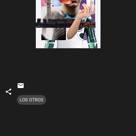
LOS OTROS
C
o
m