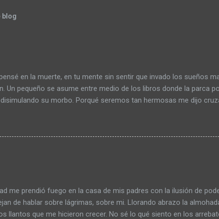
 blog
pensé en la muerte, en tu mente sin sentir que invado los sueños 
ón. Un pequeño se asume entre medio de los libros donde la parca po
 disimulando su morbo. Porqué seremos tan hermosas me dijo cruza
 a la intemperie de esa habitación. Me agita la sangre pensar en mi,
lado de la muerte la paz me ofrece un trozo de papel plegado. Algo
en letanías amorosas que aparentan bienestar. ¿Aparentan? ¿Esta b
con frases aprendidas, o solo debo esperar que la criatura surja de m
frio del cual nunca debí salir? Es hambre, hoy descubrí que mis ojos
, calidez en mi sonrisa que se despide. No se puede desempolvar el
os dentro de tu mente, sin embargo, los muros se levantan todos los d
ad me prendió fuego en la casa de mis padres con la ilusión de pode
jan de hablar sobre lágrimas, sobre mi. Llorando abrazo la almohad
os llantos que me hicieron crecer. No sé lo qué siento en los arrebat