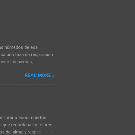
mas húmedos de esa
sa una taza de respiración
ndo las piernas,
 por eso miro al frente y
READ MORE »
 me mastica por dentro me
ien que se alimente del
i pecho y me tire al suelo
 no ven claro… hay paz en
 desierto, no existen los
ías en la habitación de la
r llorar a esos muertos
a que recordaba los olores
os del alma, y respiro