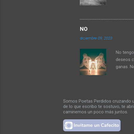
cuando e
piedras.
sufrimie
Cuchareo
NO
que? Si, 
diciembre 09, 2023
porque l
que nunca
No tengo 
deseos c
ganas. No
de ultima
las ultim
entre lo
palabras 
Somos Poetas Perdidos cruzando un 
entre me
de lo que escribo te sostuvo, te ab
inundaría
caminemos un poco más juntos.
besarme p