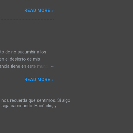
. Piedras… abrazos de
READ MORE »
o puedo darme cuenta del
iedras no se que viene.
uir escribiendo. ¿Para
 tv, comiendo culpas dulces
s pendientes con objetos
nto de no sucumbir a los
n el desierto de mis
tancia tiene en este mundo
 las grietas que dominan
READ MORE »
o, me permito creer que
itos se transformen en
o puedo permitirme llorar
 nos recuerda que sentimos. Si algo
valancha de paradigmas que
 siga caminando. Hacé clic, y
o me aburre la idea de
on la absurda idea d...