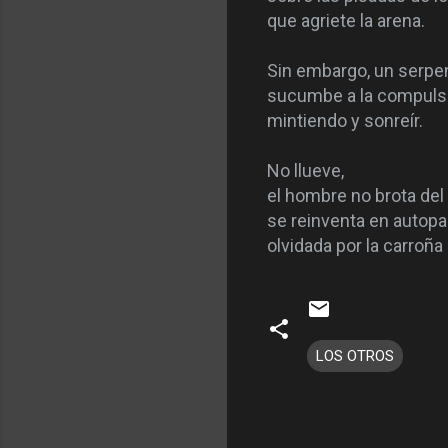
que agriete la arena.
Sin embargo, un serpen
sucumbe a la compulsi
mintiendo y sonreír.
No llueve,
el hombre no brota del 
se reinventa en autopar
olvidada por la carroña
LOS OTROS
C
o