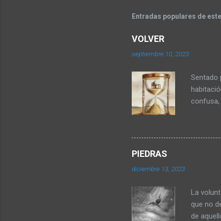
Entradas populares de este
VOLVER
septiembre 10, 2023
Sentado 
habitaci
confusa,
caminando
del otro 
consume 
silencio 
PIEDRAS
pálido y 
diciembre 13, 2023
mis manos
territori
La volunt
mu...
que no de
de aquell