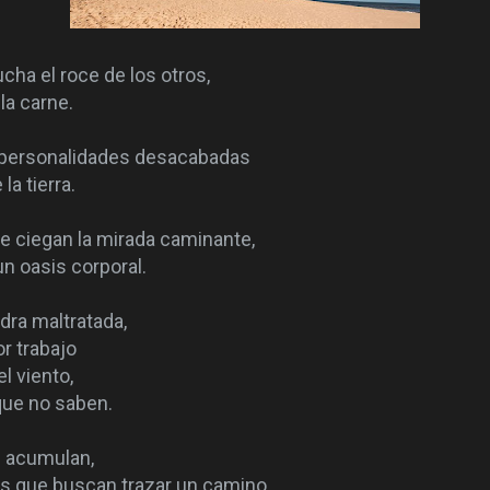
cha el roce de los otros,
la carne.
 personalidades desacabadas
a tierra.
 ciegan la mirada caminante,
n oasis corporal.
dra maltratada,
r trabajo
l viento,
 que no saben.
e acumulan,
os que buscan trazar un camino