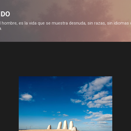
Ir al contenido principal
IDO
 hombre, es la vida que se muestra desnuda, sin razas, sin idiomas 
a.