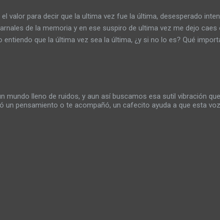
 logré comprar en la impaciencia de mi existen...
el valor para decir que la ultima vez fue la última, desesperado inte
arnales de la memoria y en ese suspiro de ultima vez me dejo caes e
 entiendo que la última vez sea la última, ¿y si no lo es? Qué impor
s veces, que carece de voluntades y solo se permite tirar muertos a
as veces. No soy nadie que quiera terminar en una zanja, sin embarg
s cuerpos esta el germen que de paso a esa ultima vez donde los gr
y las palabras en sentidos que abracen las diferencias de una vez. N
mundo lleno de ruidos, y aun así buscamos esa sutil vibración que
dio de todos por que el temor a ser sensible puede provocar una a
rió un pensamiento o te acompañó, un cafecito ayuda a que esta voz
n la mente de los que alguna vez pensaron que sería la última vez. N
or última vez con cada ser que haya tatuado su nombre en mi piel, c