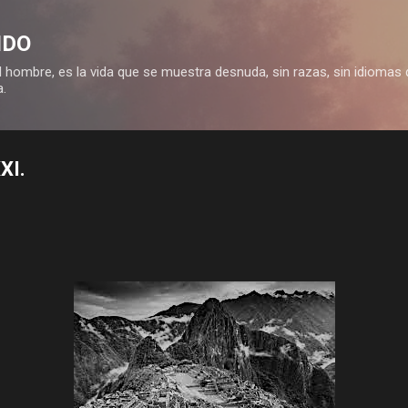
Ir al contenido principal
IDO
 hombre, es la vida que se muestra desnuda, sin razas, sin idiomas 
a.
XI.