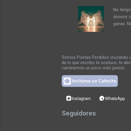
que nunca
No tengo 
deseos c
ganas. No
de ultima
las ultim
entre lo
palabras 
Somos Poetas Perdidos cruzando un 
entre me
de lo que escribo te sostuvo, te ab
inundaría
caminemos un poco más juntos.
besarme p
Instagram
WhatsApp
Seguidores