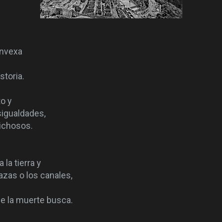
onvexa
storia.
to y
sigualdades,
ichosos.
la tierra y
azas o los canales,
ue la muerte busca.