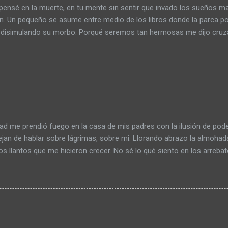
pensé en la muerte, en tu mente sin sentir que invado los sueños 
ón. Un pequeño se asume entre medio de los libros donde la parca po
 disimulando su morbo. Porqué seremos tan hermosas me dijo cruza
 a la intemperie de esa habitación. Me agita la sangre pensar en mi,
lado de la muerte la paz me ofrece un trozo de papel plegado. Algo
en letanías amorosas que aparentan bienestar. ¿Aparentan? ¿Esta b
con frases aprendidas, o solo debo esperar que la criatura surja de m
frio del cual nunca debí salir? Es hambre, hoy descubrí que mis ojos
, calidez en mi sonrisa que se despide. No se puede desempolvar el
os dentro de tu mente, sin embargo, los muros se levantan todos los d
ad me prendió fuego en la casa de mis padres con la ilusión de pode
jan de hablar sobre lágrimas, sobre mi. Llorando abrazo la almohad
os llantos que me hicieron crecer. No sé lo qué siento en los arrebat
l arrepentimiento me trae el paraguas al comenzar a llover piedras
 Las piedras saben de esa pequeña historia que no concluye, solo n
nto de las nubes que no quieren cascotearme. Piedras… abrazos de p
 con la incertidumbre toda la siesta porque el miedo no me deja seg
al fin de cuentas sigo siendo el mismo hombre que llora frente a la
as saladas nunca me gustaron. Inundando la habitación de mis cosa