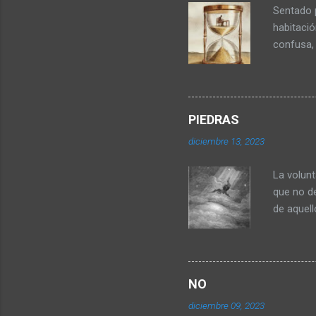
c
Sentado 
o
habitaci
m
e
confusa,
n
caminando
t
del otro 
a
r
consume 
i
silencio 
o
PIEDRAS
pálido y 
diciembre 13, 2023
mis manos
territori
La volunt
mu...
que no de
de aquell
cuando e
piedras.
sufrimie
Cuchareo
NO
que? Si, 
diciembre 09, 2023
porque l