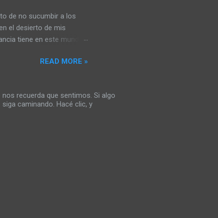
nto de no sucumbir a los
n el desierto de mis
tancia tiene en este mundo
 las grietas que dominan
READ MORE »
o, me permito creer que
itos se transformen en
o puedo permitirme llorar
 nos recuerda que sentimos. Si algo
valancha de paradigmas que
 siga caminando. Hacé clic, y
o me aburre la idea de
on la absurda idea d...