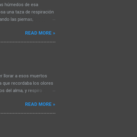
mas húmedos de esa
sa una taza de respiración
ndo las piernas,
 por eso miro al frente y
READ MORE »
 me mastica por dentro me
ien que se alimente del
i pecho y me tire al suelo
 no ven claro… hay paz en
 desierto, no existen los
ías en la habitación de la
r llorar a esos muertos
a que recordaba los olores
os del alma, y respiro
. Piedras… abrazos de
READ MORE »
o puedo darme cuenta del
iedras no se que viene.
uir escribiendo. ¿Para
 tv, comiendo culpas dulces
s pendientes con objetos