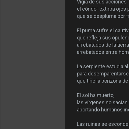
Vigía de sus acciones
el cóndor extirpa ojos
que se despluma por fa
El puma sufre el cautiv
que refleja sus opulen
arrebatados de la tierra.
arrebatados entre homb
La serpiente estudia al
para desemparentarse c
que tiñe la ponzoña de 
El sol ha muerto,
las vírgenes no sacian p
abortando humanos in
Las ruinas se esconde