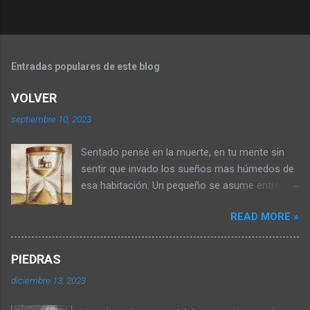
Entradas populares de este blog
VOLVER
septiembre 10, 2023
Sentado pensé en la muerte, en tu mente sin
sentir que invado los sueños mas húmedos de
esa habitación. Un pequeño se asume entre
medio de los libros donde la parca posa una
READ MORE »
taza de respiración confusa, disimulando su
morbo. Porqué seremos tan hermosas me dijo
cruzando las piernas, caminando a la
PIEDRAS
intemperie de esa habitación. Me agita la
diciembre 13, 2023
sangre pensar en mi, por eso miro al frente y
del otro lado de la muerte la paz me ofrece un