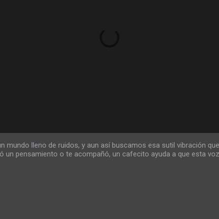
mundo lleno de ruidos, y aun así buscamos esa sutil vibración que
rió un pensamiento o te acompañó, un cafecito ayuda a que esta voz