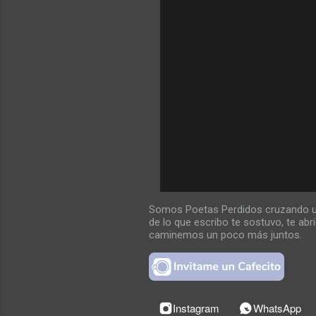
P
u
b
Somos Poetas Perdidos cruzando un 
l
de lo que escribo te sostuvo, te ab
i
caminemos un poco más juntos.
c
a
r
u
n
c
Instagram
WhatsApp