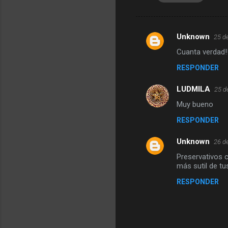
Unknown
25 d
C
Cuanta verdad!!
o
RESPONDER
m
e
LUDMILA
25 d
n
Muy bueno
t
RESPONDER
a
r
Unknown
26 d
i
Preservativos c
más sutil de tu
o
RESPONDER
s