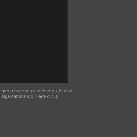
 nos recuerda que sentimos. Si algo
 siga caminando. Hacé clic, y