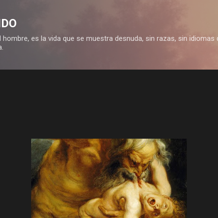
Ir al contenido principal
IDO
 hombre, es la vida que se muestra desnuda, sin razas, sin idiomas 
a.