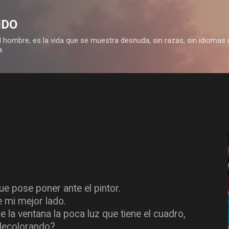
Ir al contenido principal
IDO
 hombre, es la vida que se muestra desnuda, sin razas, sin idiomas 
a.
 pose poner ante el pintor.
 mi mejor lado.
 la ventana la poca luz que tiene el cuadro,
decolorando?