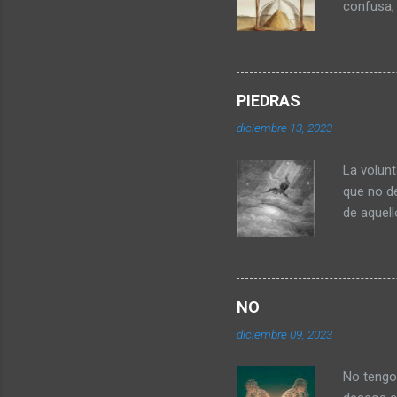
confusa,
caminando
del otro 
consume 
silencio 
PIEDRAS
pálido y 
diciembre 13, 2023
mis manos
territori
La volunt
mu...
que no de
de aquell
cuando e
piedras.
sufrimie
Cuchareo
NO
que? Si, 
diciembre 09, 2023
porque l
que nunca
No tengo 