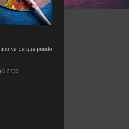
ético verde que puedo
n blanco
,