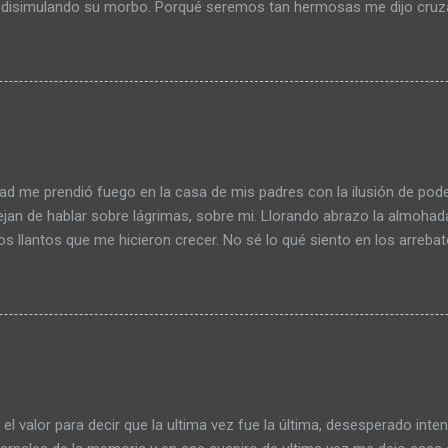
 disimulando su morbo. Porqué seremos tan hermosas me dijo cruza
 a la intemperie de esa habitación. Me agita la sangre pensar en mi,
lado de la muerte la paz me ofrece un trozo de papel plegado. Algo
en letanías amorosas que aparentan bienestar. ¿Aparentan? ¿Esta b
con frases aprendidas, o solo debo esperar que la criatura surja de m
frio del cual nunca debí salir? Es hambre, hoy descubrí que mis ojos
, calidez en mi sonrisa que se despide. No se puede desempolvar el
os dentro de tu mente, sin embargo, los muros se levantan todos los d
ad me prendió fuego en la casa de mis padres con la ilusión de pode
jan de hablar sobre lágrimas, sobre mi. Llorando abrazo la almohad
os llantos que me hicieron crecer. No sé lo qué siento en los arrebat
l arrepentimiento me trae el paraguas al comenzar a llover piedras
 Las piedras saben de esa pequeña historia que no concluye, solo n
nto de las nubes que no quieren cascotearme. Piedras… abrazos de p
 con la incertidumbre toda la siesta porque el miedo no me deja seg
al fin de cuentas sigo siendo el mismo hombre que llora frente a la
as saladas nunca me gustaron. Inundando la habitación de mis cosa
 logré comprar en la impaciencia de mi existen...
el valor para decir que la ultima vez fue la última, desesperado inte