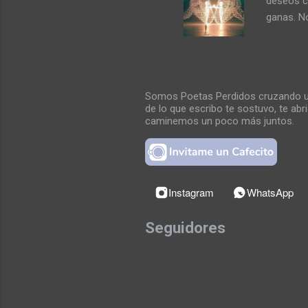
deseos c
ganas. No
de ultima
las ultim
entre lo
palabras 
Somos Poetas Perdidos cruzando un 
entre me
de lo que escribo te sostuvo, te ab
inundaría
caminemos un poco más juntos.
besarme p
Instagram
WhatsApp
Seguidores