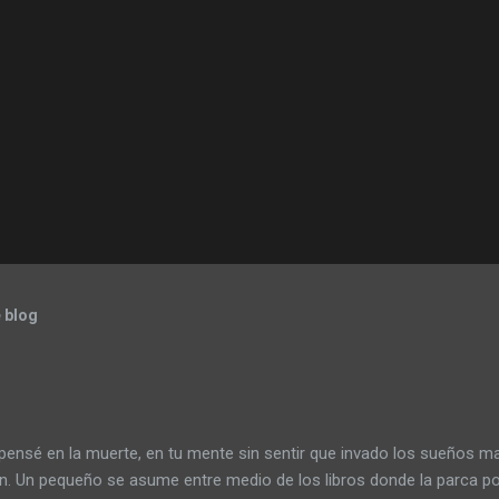
 blog
pensé en la muerte, en tu mente sin sentir que invado los sueños 
ón. Un pequeño se asume entre medio de los libros donde la parca po