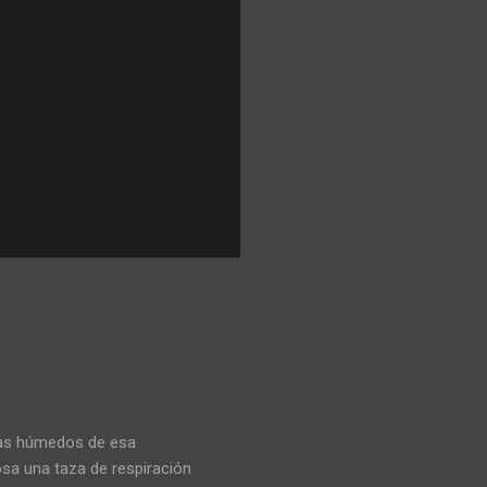
mas húmedos de esa
sa una taza de respiración