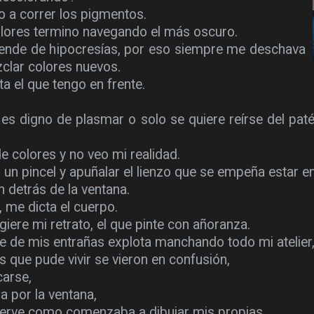
o a correr los pigmentos.
colores termino navegando el más oscuro.
iende de hipocresías, por eso siempre me deschava
zclar colores nuevos.
a el que tengo en frente.
 es digno de plasmar o solo se quiere reírse del pat
e colores y no veo mi realidad.
un pincel y apuñalar el lienzo que se empeña estar e
detrás de la ventana.
 me dicta el cuerpo.
giere mi retrato, el que pinte con añoranza.
e de mis entrañas explota manchando todo mi atelier
 que pude vivir se vieron en confusión,
arse,
a por la ventana,
bserve como comenzaba a dibujar mis propias…