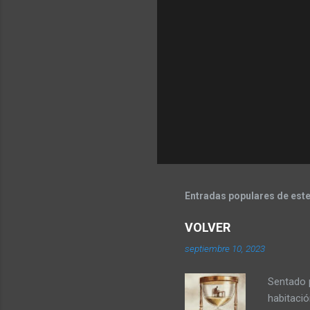
o
s
Entradas populares de este
VOLVER
septiembre 10, 2023
Sentado 
habitaci