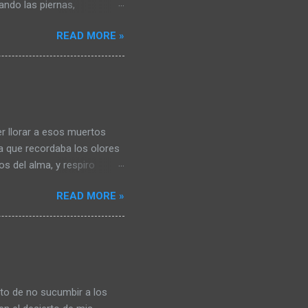
ndo las piernas,
 por eso miro al frente y
READ MORE »
 me mastica por dentro me
ien que se alimente del
i pecho y me tire al suelo
 no ven claro… hay paz en
 desierto, no existen los
ías en la habitación de la
r llorar a esos muertos
a que recordaba los olores
os del alma, y respiro
. Piedras… abrazos de
READ MORE »
o puedo darme cuenta del
iedras no se que viene.
uir escribiendo. ¿Para
 tv, comiendo culpas dulces
s pendientes con objetos
nto de no sucumbir a los