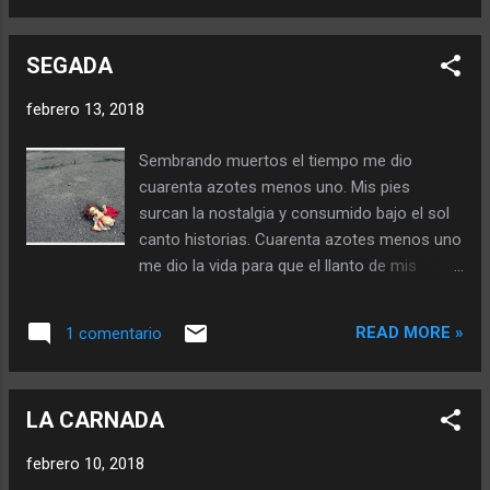
tecnología mostró un camino.
muertas esperando un disparo de
Alimentándose de caracteres forjó su
percepción para dejar rastro existimos en el
imperio pero la soledad seguía presente en
SEGADA
caos. Voy a perder la dignidad por una mujer
cada b...
me contó... Todos se paralizaron
febrero 13, 2018
zarandeando el tablero por miedo a entender
la figura trotamos y morimos. El relincho del
Sembrando muertos el tiempo me dio
silencio tatúa la memoria pero nadie
cuarenta azotes menos uno. Mis pies
entiende tomado de las clinas del tiempo me
surcan la nostalgia y consumido bajo el sol
descadero por la fuerza de los otros.
canto historias. Cuarenta azotes menos uno
Saboreo el fracaso en mi caída y perdido me
me dio la vida para que el llanto de mis
tomo de los cuerpos que gritan en la forma
experiencias nutriera almas muertas
todos existimos. La plegaria de los vivos se
sembradas en verano. Reverdecen almas en
disputa entre jinetes sin cabeza sus manos
READ MORE »
1 comentario
el campo los otros con guadañas en sus
miran al cielo buscando la guía del lucero
manos entretejen sus cabellos esperando a
que los conduce al camino infinito. Perdidos
que maduren, agrietando la tierra que emana
se ahorcan con la herra...
LA CARNADA
vapores de muertos que no prendieron.
Cuarenta azotes menos uno me da la
febrero 10, 2018
angustia de familias que me culpan por mal