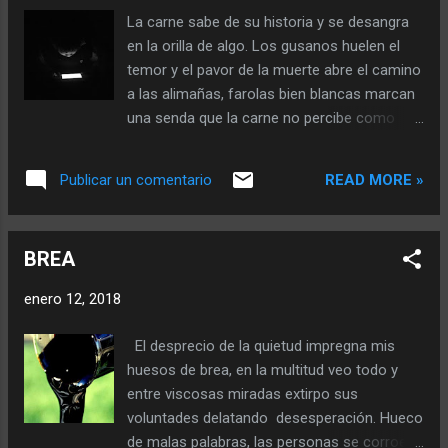
sembrar muertos. Camino por interminables
La carne sabe de su historia y se desangra
campos sembrando muertos fertilizados
en la orilla de algo. Los gusanos huelen el
con culpa para una buena queja. Cuarenta
temor y el pavor de la muerte abre el camino
azotes menos uno me da la vergüenza. por
a las alimañas, farolas bien blancas marcan
no haber detenido a tiempo la saprofita vida
una senda que la carne no percibe como
que lo consume todo. Los otros escuchan a
propia y sucumbe a las trampas del tiempo.
la tentación venir, me observan Tienen
La carne no tiene ojos solo siente un
miedo… A paso firme la escucho gritar
READ MORE »
Publicar un comentario
contacto ausente que la hace supurar
marchitando todo a su paso. Espero
farolas de luz blanca. Los otros escondidos
cuarenta azotes menos uno de un látigo con
en la luz borran con mutiladas manos las
bocas, lenguas, dientes cariados Detrás el
BREA
hojas de los libros tus libros... Detenida en la
silencio cura mis heridas que ...
orilla de algo la muerte se quita la ropa
enero 12, 2018
manoseando almas. En indómita quietud se
tiñe de hambre y sufre. Las alimañas
El desprecio de la quietud impregna mis
acechan el instante y marcan el ritmo
huesos de brea, en la multitud veo todo y
fúnebre de lo existido, la carne lo sabe, pero
entre viscosas miradas extirpo sus
solo contempla las mutiladas manos de los
voluntades delatando desesperación. Hueco
otros que borran libros sobre farolas de luz
de malas palabras, las personas se corroen