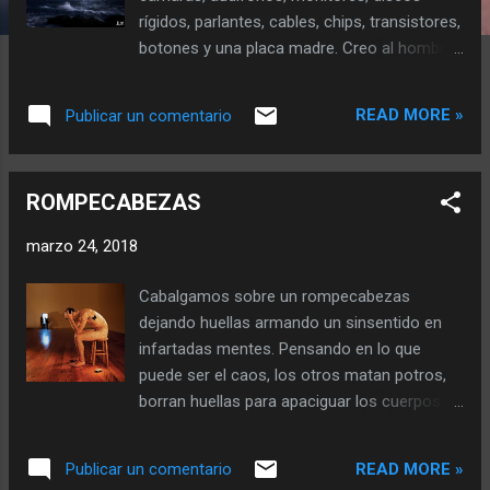
a
rígidos, parlantes, cables, chips, transistores,
s
botones y una placa madre. Creo al hombre.
Contemplando su obra lo programó con
conciencia y un par de aplicaciones los
READ MORE »
Publicar un comentario
otros le aconsejaron sobreinformarlo para
evitar que colapsara. Le enseño el código
binario y nombro las cosas conocidas con
ROMPECABEZAS
ceros y unos. La serpiente lloraba sangre
tentada por que la vida eterna se pixelo. Con
marzo 24, 2018
siniestra inocencia conectaba su puerto a
cada objeto creado todo murió y fuer
Cabalgamos sobre un rompecabezas
reinventando. Orgullosa la tecnología se
dejando huellas armando un sinsentido en
quedó sin paraíso y padeció en la nube sus
infartadas mentes. Pensando en lo que
recuerdos. El hombre capturó la imagen que
puede ser el caos, los otros matan potros,
manipulada a su semejanza subiendo fotos
borran huellas para apaciguar los cuerpos.
con virósica felicidad. Lo instantáneo sedujo
Arrojados al tablero se transforman en
al hombre y preñándolo de redes parió un
fichas olvidadas que ninguna encastra
celular al que llamo Emanuel encarnada la
READ MORE »
Publicar un comentario
todos son felices. Cabalgamos sobre fichas